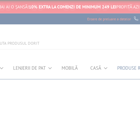
AI AI O ȘANSĂ!
10% EXTRA LA COMENZI DE MINIMUM 249 LEI
PROFITĂ AZI
Eroare de preluare a datelor
LENJERII DE PAT
MOBILĂ
CASĂ
PRODUSE 