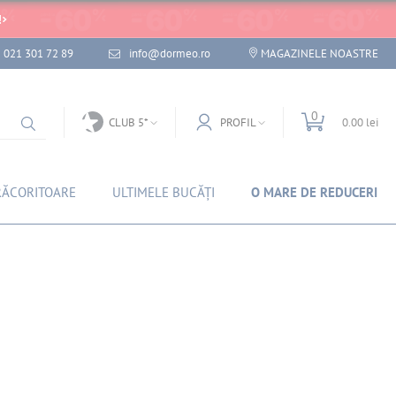
!
021 301 72 89
info@dormeo.ro
MAGAZINELE NOASTRE
0
CLUB 5*
PROFIL
0.00 lei
RĂCORITOARE
ULTIMELE BUCĂȚI
O MARE DE REDUCERI