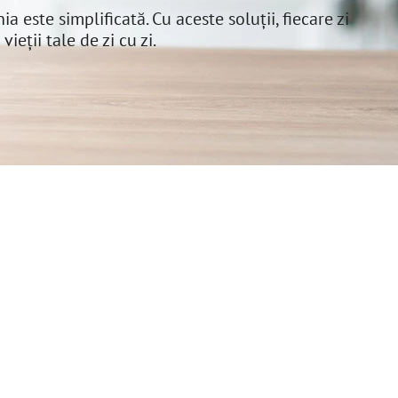
a este simplificată. Cu aceste soluții, fiecare zi
eții tale de zi cu zi.