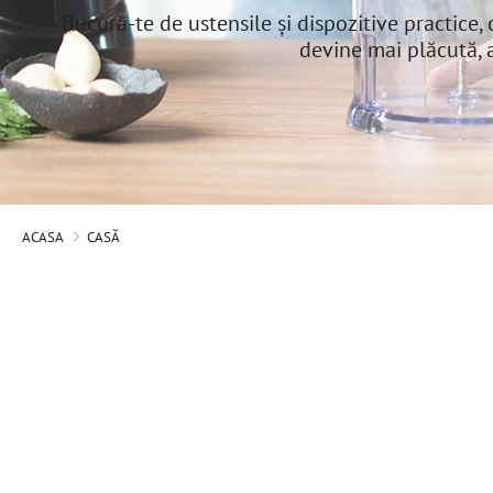
Bucură-te de ustensile și dispozitive practice, c
devine mai plăcută, ad
ACASA
CASĂ