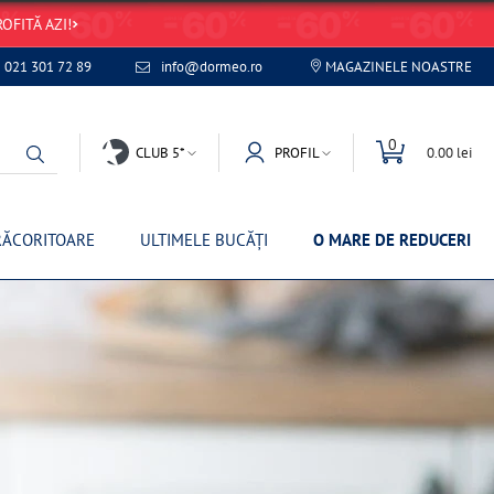
OFITĂ AZI!
021 301 72 89
info@dormeo.ro
MAGAZINELE NOASTRE
0
CLUB 5*
PROFIL
0.00 lei
RĂCORITOARE
ULTIMELE BUCĂȚI
O MARE DE REDUCERI