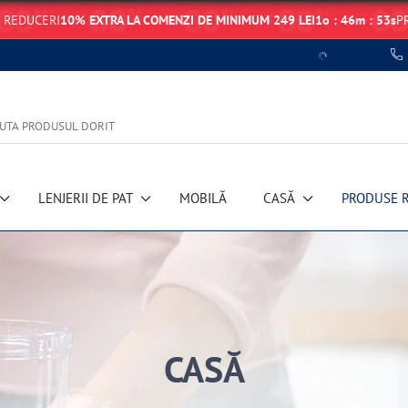
 REDUCERI
10% EXTRA LA COMENZI DE MINIMUM 249 LEI
1
o
:
46
m
:
52
s
PR
Eroare de preluare a datelor
LENJERII DE PAT
MOBILĂ
CASĂ
PRODUSE 
CASĂ