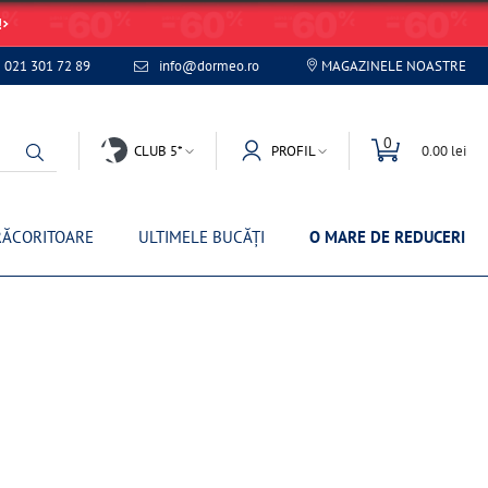
!
021 301 72 89
info@dormeo.ro
MAGAZINELE NOASTRE
0
CLUB 5*
PROFIL
0.00 lei
RĂCORITOARE
ULTIMELE BUCĂȚI
O MARE DE REDUCERI