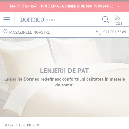
MAI AI O ȘANSĂ!
10% EXTRA LA COMENZI DE MINIMUM 249 LEI
0
021 301 72 89
MAGAZINELE NOASTRE
LENJERII DE PAT
Lenjeriile Dormeo redefinesc confortul și calitatea în materie
de somn!
ACASA
LENJERII DE PAT