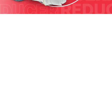
PÂNĂ LA -70% + 10% EXTRA
Prinde valul ofertelor și bucură-te de un somn perfect! Ai
până la -70% la categoriile tale preferate
și 10% EXTRA la
comenzi de minimum 249 lei. În plus, orice produs
comandat de minimum 59 de lei te înscrie automat în
Marea Tombolă cu peste 200 de premii
.
········
··········