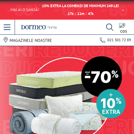
10% EXTRA LA COMENZI DE MINIMUM 249 LEI
MAI AI O ȘANSĂ!
17
o
:
11
m
:
47
s
0
021 301 72 89
MAGAZINELE NOASTRE