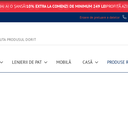
AI AI O ȘANSĂ!
10% EXTRA LA COMENZI DE MINIMUM 249 LEI
PROFITĂ AZI
Eroare de preluare a datelor
LENJERII DE PAT
MOBILĂ
CASĂ
PRODUSE 