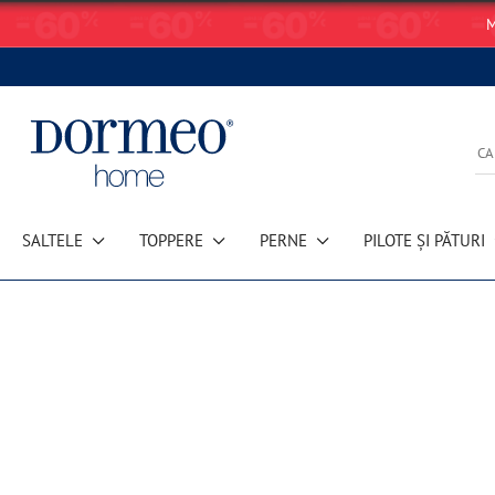
M
SALTELE
TOPPERE
PERNE
PILOTE ȘI PĂTURI
Eroare de preluare a datelor