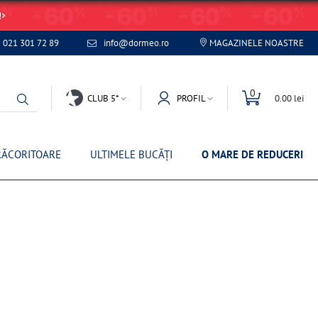
!
021 301 72 89
info@dormeo.ro
MAGAZINELE NOASTRE
0
CLUB 5*
PROFIL
0.00 lei
RĂCORITOARE
ULTIMELE BUCĂȚI
O MARE DE REDUCERI