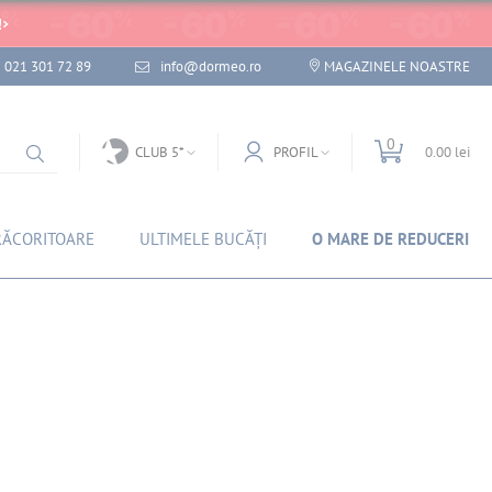
!
021 301 72 89
info@dormeo.ro
MAGAZINELE NOASTRE
0
CLUB 5*
PROFIL
0.00 lei
RĂCORITOARE
ULTIMELE BUCĂȚI
O MARE DE REDUCERI