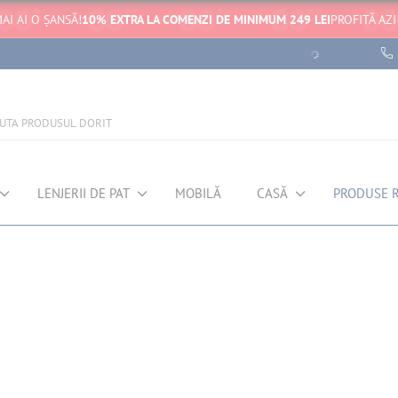
AI AI O ȘANSĂ!
10% EXTRA LA COMENZI DE MINIMUM 249 LEI
PROFITĂ AZI
LENJERII DE PAT
MOBILĂ
CASĂ
PRODUSE 