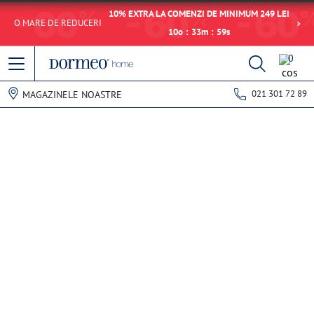
10% EXTRA LA COMENZI DE MINIMUM 249 LEI
O MARE DE REDUCERI
10
o
:
33
m
:
59
s
0
021 301 72 89
MAGAZINELE NOASTRE
Eroare de preluare a datelor