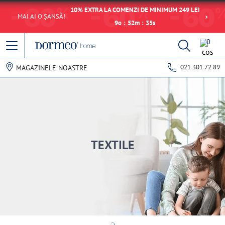
10% EXTRA LA COMENZI DE MINIMUM 249 LEI
MAI AI O ȘANSĂ!
9
o
:
52
m
:
35
s
0
021 301 72 89
MAGAZINELE NOASTRE
TEXTILE