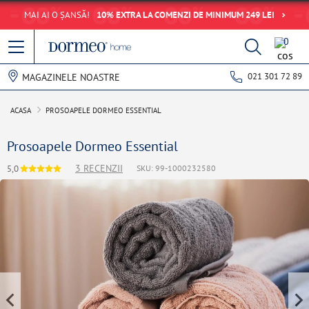
MAI AI O ȘANSĂ!
10% EXTRA LA COMENZI DE MINIMUM 249 LEI
0
021 301 72 89
MAGAZINELE NOASTRE
ACASA
PROSOAPELE DORMEO ESSENTIAL
Prosoapele Dormeo Essential
3 RECENZII
5,0
SKU: 99-1000232580