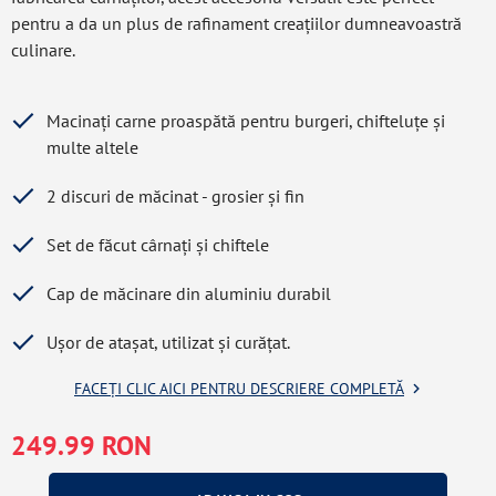
pentru a da un plus de rafinament creațiilor dumneavoastră
culinare.
Macinați carne proaspătă pentru burgeri, chifteluțe și
multe altele
2 discuri de măcinat - grosier și fin
Set de făcut cârnați și chiftele
Cap de măcinare din aluminiu durabil
Ușor de atașat, utilizat și curățat.
Eroare de preluare a datelor
FACEȚI CLIC AICI PENTRU DESCRIERE COMPLETĂ
249.99 RON