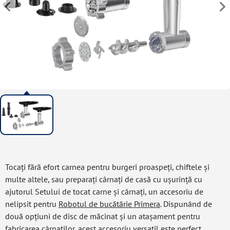
Tocați fără efort carnea pentru burgeri proaspeți, chiftele și
multe altele, sau preparați cârnați de casă cu ușurință cu
ajutorul Setului de tocat carne și cârnați, un accesoriu de
nelipsit pentru
Robotul de bucătărie Primera
. Dispunând de
două opțiuni de disc de măcinat și un atașament pentru
fabricarea cârnaților, acest accesoriu versatil este perfect