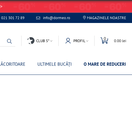
!
021 301 72 89
info@dormeo.ro
MAGAZINELE NOASTRE
0
CLUB 5*
PROFIL
0.00 lei
RĂCORITOARE
ULTIMELE BUCĂȚI
O MARE DE REDUCERI