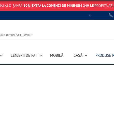
AI AI O ȘANSĂ!
10% EXTRA LA COMENZI DE MINIMUM 249 LEI
PROFITĂ AZI
LENJERII DE PAT
MOBILĂ
CASĂ
PRODUSE 