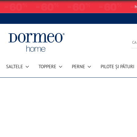
M
SALTELE
TOPPERE
PERNE
PILOTE ȘI PĂTURI
Eroare de preluare a datelor