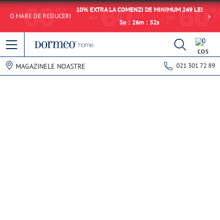
10% EXTRA LA COMENZI DE MINIMUM 249 LEI
O MARE DE REDUCERI
3
o
:
26
m
:
52
s
0
021 301 72 89
MAGAZINELE NOASTRE
Eroare de preluare a datelor