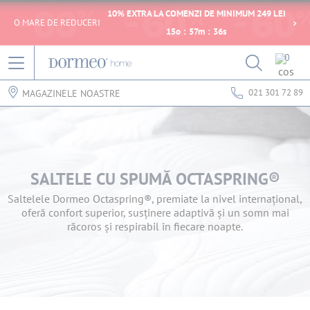
10% EXTRA LA COMENZI DE MINIMUM 249 LEI
O MARE DE REDUCERI
15
o
:
57
m
:
36
s
0
021 301 72 89
MAGAZINELE NOASTRE
SALTELE CU SPUMĂ OCTASPRING®
Saltelele Dormeo Octaspring®, premiate la nivel internațional,
oferă confort superior, susținere adaptivă și un somn mai
răcoros și respirabil în fiecare noapte.