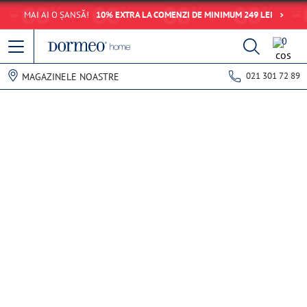
MAI AI O ȘANSĂ!
10% EXTRA LA COMENZI DE MINIMUM 249 LEI
0
021 301 72 89
MAGAZINELE NOASTRE
-50%
Saltea Mlily Plus
6 RECENZII
4,7
SKU: 99-1000233735