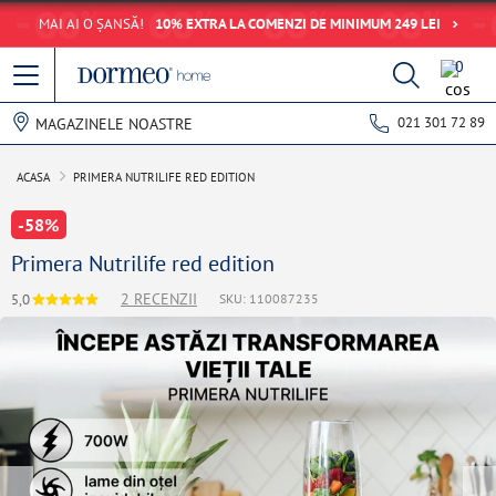
MAI AI O ȘANSĂ!
10% EXTRA LA COMENZI DE MINIMUM 249 LEI
0
021 301 72 89
MAGAZINELE NOASTRE
ACASA
PRIMERA NUTRILIFE RED EDITION
-58%
Primera Nutrilife red edition
2 RECENZII
5,0
SKU: 110087235