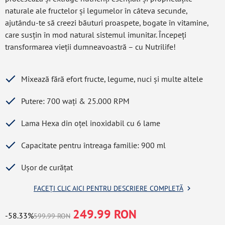
naturale ale fructelor și legumelor în câteva secunde,
ajutându-te să creezi băuturi proaspete, bogate în vitamine,
care susțin în mod natural sistemul imunitar. Începeți
transformarea vieții dumneavoastră – cu Nutrilife!
Mixează fără efort fructe, legume, nuci și multe altele
Putere: 700 wați & 25.000 RPM
Lama Hexa din oțel inoxidabil cu 6 lame
Capacitate pentru întreaga familie: 900 ml
Ușor de curățat
FACEȚI CLIC AICI PENTRU DESCRIERE COMPLETĂ
249.99 RON
-58.33%
599.99 RON