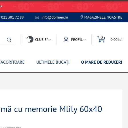
!
021 301 72 89
info@dormeo.ro
MAGAZINELE NOASTRE
0
CLUB 5*
PROFIL
0.00 lei
RĂCORITOARE
ULTIMELE BUCĂȚI
O MARE DE REDUCERI
umă cu memorie Mlily 60x40