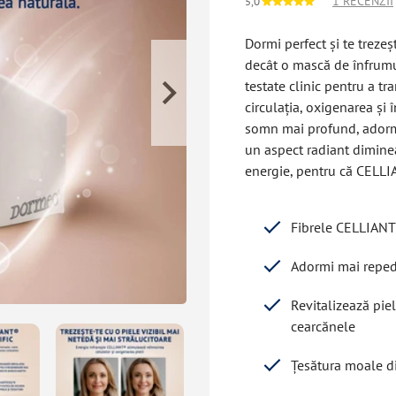
1 RECENZII
5,0
Dormi perfect și te trez
decât o mască de înfrumu
testate clinic pentru a t
circulația, oxigenarea și 
somn mai profund, adormi
un aspect radiant dimineaț
energie, pentru că CELLI
Fibrele CELLIANT®
Adormi mai reped
Revitalizează pie
cearcănele
Țesătura moale din 