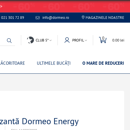
!
021 301 72 89
info@dormeo.ro
MAGAZINELE NOASTRE
0
CLUB 5*
PROFIL
0.00 lei
RĂCORITOARE
ULTIMELE BUCĂȚI
O MARE DE REDUCERI
izantă Dormeo Energy