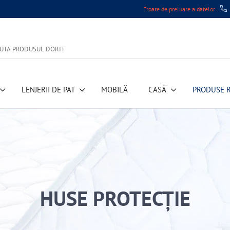
Eroare de preluare a datelor
LENJERII DE PAT
MOBILĂ
CASĂ
PRODUSE 
HUSE PROTECȚIE