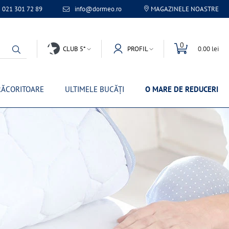
021 301 72 89
info@dormeo.ro
MAGAZINELE NOASTRE
0
CLUB 5*
PROFIL
0.00 lei
RĂCORITOARE
ULTIMELE BUCĂȚI
O MARE DE REDUCERI