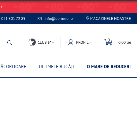
!
021 301 72 89
info@dormeo.ro
MAGAZINELE NOASTRE
0
CLUB 5*
PROFIL
0.00 lei
RĂCORITOARE
ULTIMELE BUCĂȚI
O MARE DE REDUCERI