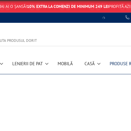
AI AI O ȘANSĂ!
10% EXTRA LA COMENZI DE MINIMUM 249 LEI
PROFITĂ AZI
LENJERII DE PAT
MOBILĂ
CASĂ
PRODUSE 