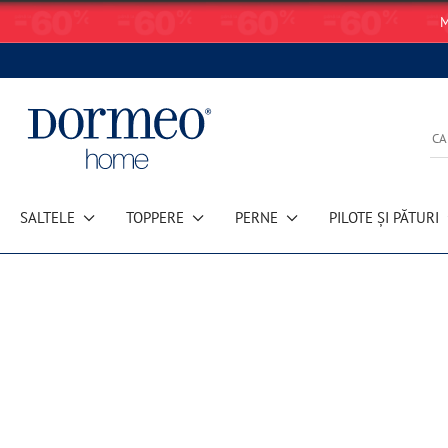
M
SALTELE
TOPPERE
PERNE
PILOTE ȘI PĂTURI
Eroare de preluare a datelor