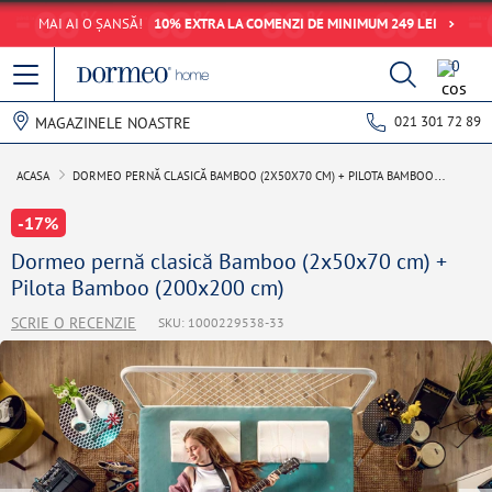
MAI AI O ȘANSĂ!
10% EXTRA LA COMENZI DE MINIMUM 249 LEI
0
021 301 72 89
MAGAZINELE NOASTRE
ACASA
DORMEO PERNĂ CLASICĂ BAMBOO (2X50X70 CM) + PILOTA BAMBOO
(200X200 CM)
-17%
Dormeo pernă clasică Bamboo (2x50x70 cm) +
Pilota Bamboo (200x200 cm)
SCRIE O RECENZIE
SKU: 1000229538-33