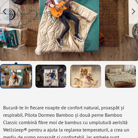
Bucură-te în fiecare noapte de confort natural, proaspăt și
respirabil. Pilota Dormeo Bamboo și două perne Bamboo
Classic combină fibre moi de bambus cu umplutură aerisită
Wellsleep® pentru a ajuta la reglarea temperaturii, a crea un
mediu de somn proaspăt și confortabil, iar ambele sunt