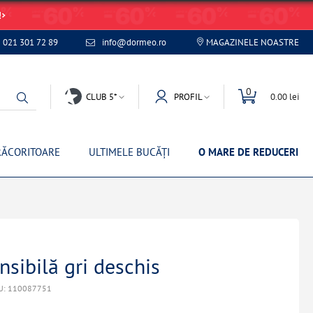
!
021 301 72 89
info@dormeo.ro
MAGAZINELE NOASTRE
0
CLUB 5*
PROFIL
0.00 lei
RĂCORITOARE
ULTIMELE BUCĂȚI
O MARE DE REDUCERI
sibilă gri deschis
U: 110087751