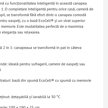
ă cu funcționalitatea inteligentă în această canapea
n 1. O completare inteligentă pentru orice casă, cameră de
pii, se transformă fără efort dintr-o canapea comodă
entru oaspeți, cu o bază EcoCell® și un strat superior
 memorie. Este modalitatea perfectă de a maximiza
e eleganța sau relaxarea.
tă 2 în 1: canapeaua se transformă în pat în câteva
unde: ideală pentru sufragerii, camere de oaspeți sau
i
straturi: bază din spumă EcoCell® cu spumă cu memorie
ținut: detașabilă și lavabilă la 30 °C
acte: 100 × 190 × 25 cm