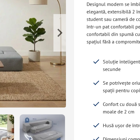
Designul modern se îmbin
elegantă, extensibilă 2 î
student sau cameră de co
într-un pat confortabil p
confortabil din spumă cu
spațiul fără a compromit
Soluție inteligen
secunde
Se potrivește ori
spații pentru copi
Confort cu două 
moale de 2 cm
Husă ușor de între
Dimensiuni comp