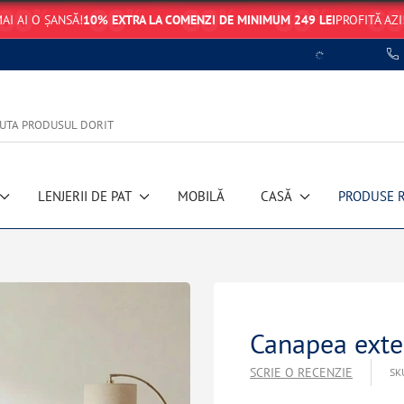
AI AI O ȘANSĂ!
10% EXTRA LA COMENZI DE MINIMUM 249 LEI
PROFITĂ AZI
LENJERII DE PAT
MOBILĂ
CASĂ
PRODUSE 
Canapea exten
SCRIE O RECENZIE
SK