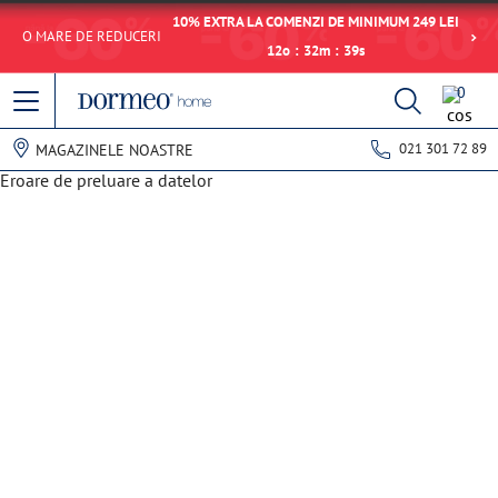
10% EXTRA LA COMENZI DE MINIMUM 249 LEI
O MARE DE REDUCERI
12
o
:
32
m
:
38
s
0
021 301 72 89
MAGAZINELE NOASTRE
Eroare de preluare a datelor