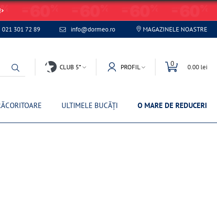
!
021 301 72 89
info@dormeo.ro
MAGAZINELE NOASTRE
0
CLUB 5*
PROFIL
0.00 lei
RĂCORITOARE
ULTIMELE BUCĂȚI
O MARE DE REDUCERI