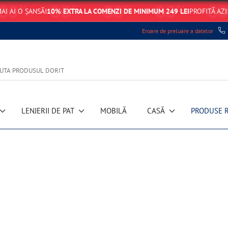
AI AI O ȘANSĂ!
10% EXTRA LA COMENZI DE MINIMUM 249 LEI
PROFITĂ AZI
Eroare de preluare a datelor
LENJERII DE PAT
MOBILĂ
CASĂ
PRODUSE 