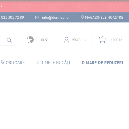
!
021 301 72 89
info@dormeo.ro
MAGAZINELE NOASTRE
0
CLUB 5*
PROFIL
0.00 lei
RĂCORITOARE
ULTIMELE BUCĂȚI
O MARE DE REDUCERI