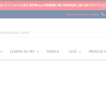
AI AI O ȘANSĂ!
10% EXTRA LA COMENZI DE MINIMUM 249 LEI
PROFITĂ AZI
Eroare de preluare a datelor
LENJERII DE PAT
MOBILĂ
CASĂ
PRODUSE 