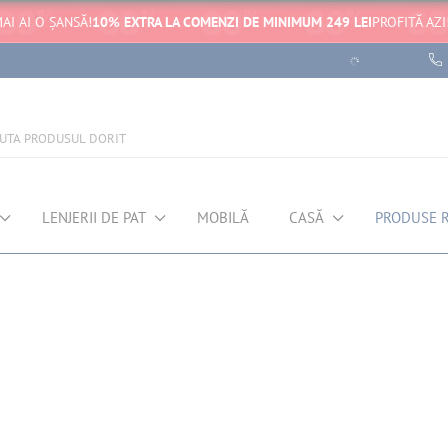
AI AI O ȘANSĂ!
10% EXTRA LA COMENZI DE MINIMUM 249 LEI
PROFITĂ AZI
LENJERII DE PAT
MOBILĂ
CASĂ
PRODUSE 