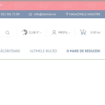
!
021 301 72 89
info@dormeo.ro
MAGAZINELE NOASTRE
0
CLUB 5*
PROFIL
0.00 lei
RĂCORITOARE
ULTIMELE BUCĂȚI
O MARE DE REDUCERI