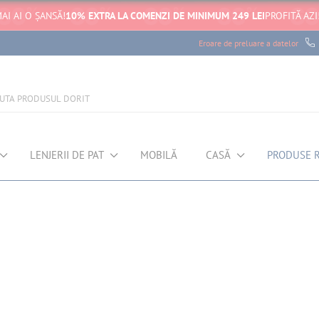
AI AI O ȘANSĂ!
10% EXTRA LA COMENZI DE MINIMUM 249 LEI
PROFITĂ AZI
Eroare de preluare a datelor
LENJERII DE PAT
MOBILĂ
CASĂ
PRODUSE 