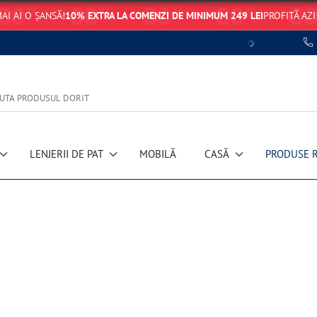
AI AI O ȘANSĂ!
10% EXTRA LA COMENZI DE MINIMUM 249 LEI
PROFITĂ AZI
LENJERII DE PAT
MOBILĂ
CASĂ
PRODUSE 