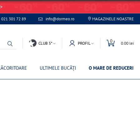
!
021 301 72 89
info@dormeo.ro
MAGAZINELE NOASTRE
0
CLUB 5*
PROFIL
0.00 lei
RĂCORITOARE
ULTIMELE BUCĂȚI
O MARE DE REDUCERI