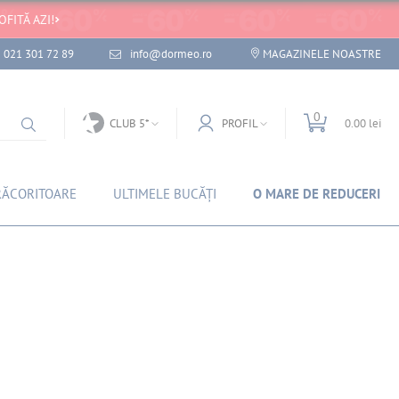
OFITĂ AZI!
021 301 72 89
info@dormeo.ro
MAGAZINELE NOASTRE
0
CLUB 5*
PROFIL
0.00 lei
RĂCORITOARE
ULTIMELE BUCĂȚI
O MARE DE REDUCERI