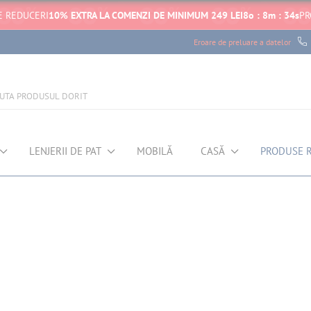
E REDUCERI
10% EXTRA LA COMENZI DE MINIMUM 249 LEI
8
o
:
8
m
:
34
s
PR
Eroare de preluare a datelor
LENJERII DE PAT
MOBILĂ
CASĂ
PRODUSE 