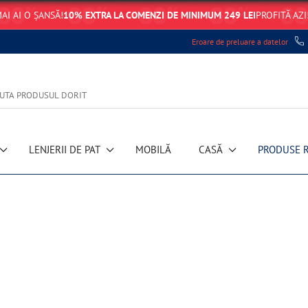
AI AI O ȘANSĂ!
10% EXTRA LA COMENZI DE MINIMUM 249 LEI
PROFITĂ AZI
Eroare de preluare a datelor
LENJERII DE PAT
MOBILĂ
CASĂ
PRODUSE 