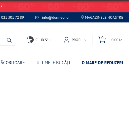
!
021 301 72 89
info@dormeo.ro
MAGAZINELE NOASTRE
0
CLUB 5*
PROFIL
0.00 lei
RĂCORITOARE
ULTIMELE BUCĂȚI
O MARE DE REDUCERI