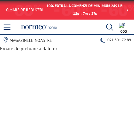
10% EXTRA LA COMENZI DE MINIMUM 249 LEI
O MARE DE REDUCERI
18
o
:
7
m
:
27
s
0
021 301 72 89
MAGAZINELE NOASTRE
Eroare de preluare a datelor