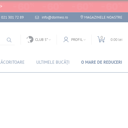
!
021 301 72 89
info@dormeo.ro
MAGAZINELE NOASTRE
0
CLUB 5*
PROFIL
0.00 lei
RĂCORITOARE
ULTIMELE BUCĂȚI
O MARE DE REDUCERI