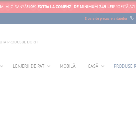
AI AI O ȘANSĂ!
10% EXTRA LA COMENZI DE MINIMUM 249 LEI
PROFITĂ AZI
Eroare de preluare a datelor
LENJERII DE PAT
MOBILĂ
CASĂ
PRODUSE 