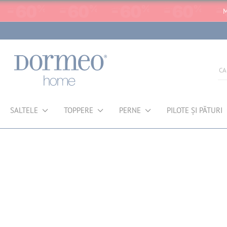
M
SALTELE
TOPPERE
PERNE
PILOTE ȘI PĂTURI
Eroare de preluare a datelor