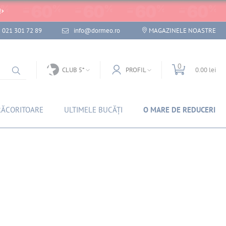
!
021 301 72 89
info@dormeo.ro
MAGAZINELE NOASTRE
0
CLUB 5*
PROFIL
0.00 lei
RĂCORITOARE
ULTIMELE BUCĂȚI
O MARE DE REDUCERI