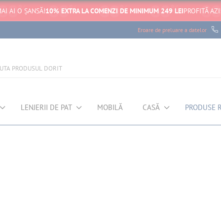
AI AI O ȘANSĂ!
10% EXTRA LA COMENZI DE MINIMUM 249 LEI
PROFITĂ AZI
Eroare de preluare a datelor
LENJERII DE PAT
MOBILĂ
CASĂ
PRODUSE 