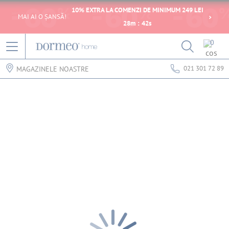
10% EXTRA LA COMENZI DE MINIMUM 249 LEI
MAI AI O ȘANSĂ!
28
m
:
42
s
0
021 301 72 89
MAGAZINELE NOASTRE