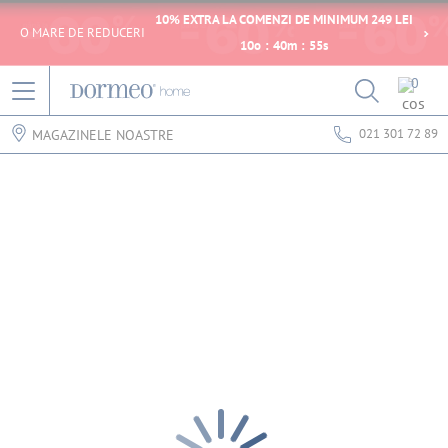
10% EXTRA LA COMENZI DE MINIMUM 249 LEI
O MARE DE REDUCERI
10
o
:
40
m
:
55
s
0
021 301 72 89
MAGAZINELE NOASTRE