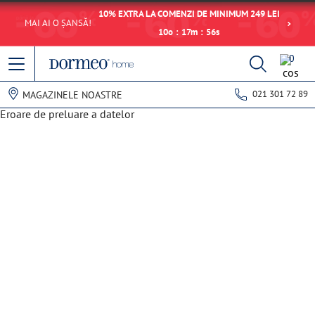
10% EXTRA LA COMENZI DE MINIMUM 249 LEI
MAI AI O ȘANSĂ!
10
o
:
17
m
:
56
s
0
021 301 72 89
MAGAZINELE NOASTRE
Eroare de preluare a datelor