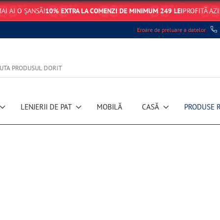
AI AI O ȘANSĂ!
10% EXTRA LA COMENZI DE MINIMUM 249 LEI
PROFITĂ AZI
Eroare de preluare a datelor
LENJERII DE PAT
MOBILĂ
CASĂ
PRODUSE 