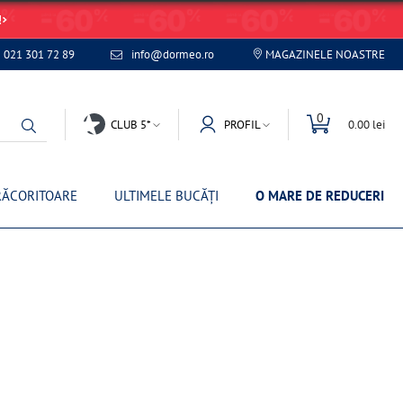
!
021 301 72 89
info@dormeo.ro
MAGAZINELE NOASTRE
0
CLUB 5*
PROFIL
0.00 lei
RĂCORITOARE
ULTIMELE BUCĂȚI
O MARE DE REDUCERI