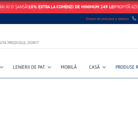
AI AI O ȘANSĂ!
10% EXTRA LA COMENZI DE MINIMUM 249 LEI
PROFITĂ AZI
Eroare de preluare a datelor
LENJERII DE PAT
MOBILĂ
CASĂ
PRODUSE 