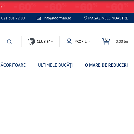
!
021 301 72 89
info@dormeo.ro
MAGAZINELE NOASTRE
0
CLUB 5*
PROFIL
0.00 lei
RĂCORITOARE
ULTIMELE BUCĂȚI
O MARE DE REDUCERI