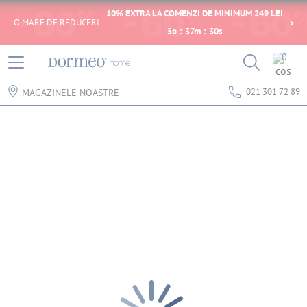
10% EXTRA LA COMENZI DE MINIMUM 249 LEI
O MARE DE REDUCERI
5
o
:
37
m
:
30
s
0
021 301 72 89
MAGAZINELE NOASTRE