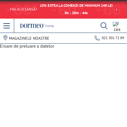
10% EXTRA LA COMENZI DE MINIMUM 249 LEI
MAI AI O ȘANSĂ!
9
o
:
38
m
:
44
s
0
021 301 72 89
MAGAZINELE NOASTRE
Eroare de preluare a datelor