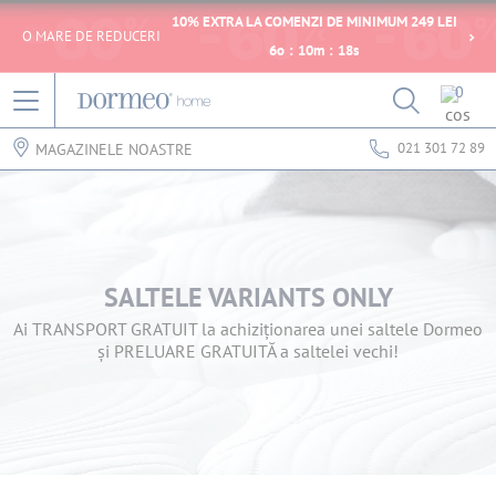
10% EXTRA LA COMENZI DE MINIMUM 249 LEI
O MARE DE REDUCERI
6
o
:
10
m
:
18
s
0
021 301 72 89
MAGAZINELE NOASTRE
SALTELE VARIANTS ONLY
Ai TRANSPORT GRATUIT la achiziționarea unei saltele Dormeo
și PRELUARE GRATUITĂ a saltelei vechi!