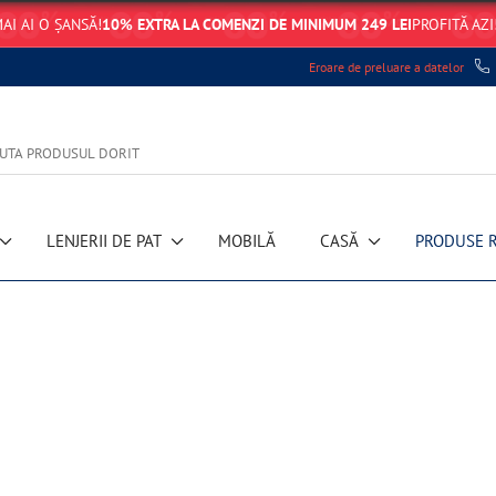
AI AI O ȘANSĂ!
10% EXTRA LA COMENZI DE MINIMUM 249 LEI
PROFITĂ AZI
Eroare de preluare a datelor
LENJERII DE PAT
MOBILĂ
CASĂ
PRODUSE 