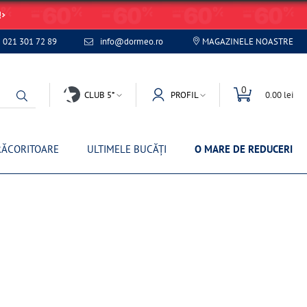
!
021 301 72 89
info@dormeo.ro
MAGAZINELE NOASTRE
0
CLUB 5*
PROFIL
0.00 lei
RĂCORITOARE
ULTIMELE BUCĂȚI
O MARE DE REDUCERI