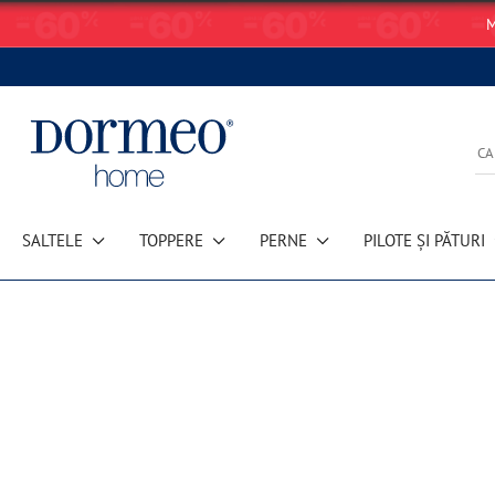
M
SALTELE
TOPPERE
PERNE
PILOTE ȘI PĂTURI
Eroare de preluare a datelor