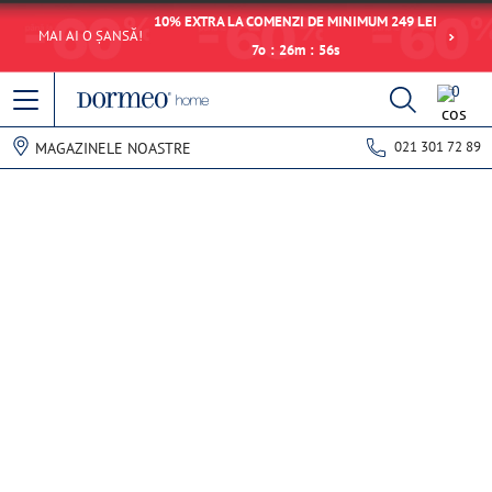
10% EXTRA LA COMENZI DE MINIMUM 249 LEI
MAI AI O ȘANSĂ!
7
o
:
26
m
:
56
s
0
021 301 72 89
MAGAZINELE NOASTRE
Eroare de preluare a datelor