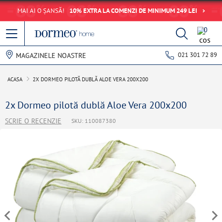
MAI AI O ȘANSĂ!
10% EXTRA LA COMENZI DE MINIMUM 249 LEI
0
021 301 72 89
MAGAZINELE NOASTRE
ACASA
2X DORMEO PILOTĂ DUBLĂ ALOE VERA 200X200
2x Dormeo pilotă dublă Aloe Vera 200x200
SCRIE O RECENZIE
SKU: 110087380